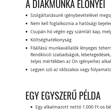
A
DIÁKMUNKA ELŐNYEI
Szolgáltatásunk igénybevételével megsp
Nem kell foglalkoznia a hatósági bejele
Csupán hó végén egy számlát kap, mely
Költséghatékonyság
Főállású munkavállalók lényeges teher
Rendkívüli szabadságok, lebetegedések
teljes mértékben az Ön igényeihez alka
Legyen szó az időszakos vagy folyamato
EGY EGYSZERŰ PÉLDA
Egy alkalmazott nettó 1.000 Ft-os bé