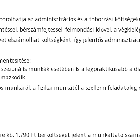
órolhatja az adminisztrációs és a toborzási költségeke
ntéssel, bérszámfejtéssel, felmondási idővel, a végkiel
et elszámolhat költségként, így jelentős adminisztrác
mentesítése:
, szezonális munkák esetében is a legpraktikusabb a 
lmazkodik.
s munkáról, a fizikai munkától a szellemi feladatokig
re kb. 1.790 Ft bérköltséget jelent a munkáltató szám