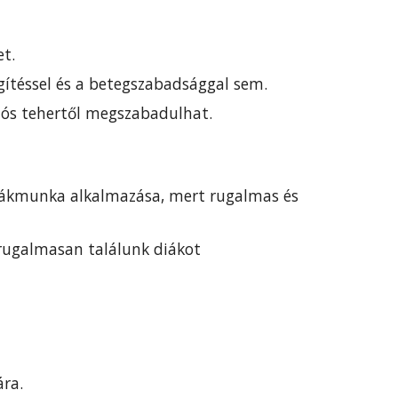
t.
égítéssel és a betegszabadsággal sem.
iós tehertől megszabadulhat.
diákmunka alkalmazása, mert rugalmas és
 rugalmasan találunk diákot
ára.