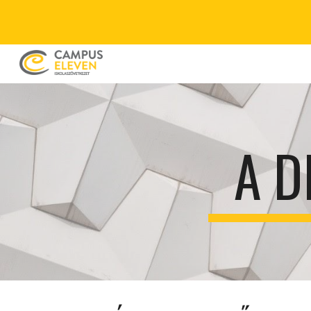
Sk
A D