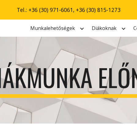
Tel.: +36 (30) 971-6061, +36 (30) 815-1273
ip to main content
Skip to navigat
Munkalehetőségek
Diákoknak
C
IÁKMUNKA ELŐ