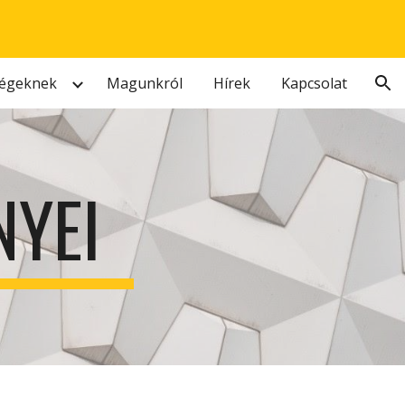
ion
égeknek
Magunkról
Hírek
Kapcsolat
NYEI