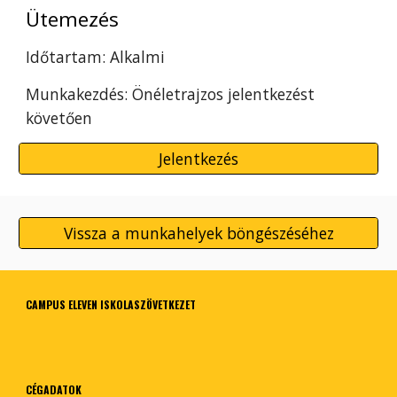
Ütemezés
Id
ő
tartam: Alkalmi
Munkakezdés: Önéletrajzos jelentkezést
követően
Jelentkezés
Vissza a munkahelyek böngészéséhez
C
AMPUS ELEVEN ISKOLASZÖVETKEZET
CÉGADATOK