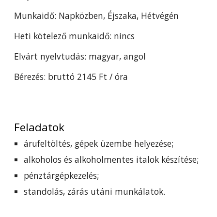
Munkaidő: Napközben, Éjszaka, Hétvégén
Heti
k
ötelező
m
unkaidő: nincs
Elvárt nyelvtudás: magyar, angol
Bérezés: bruttó
2145
Ft / óra
Feladatok
árufeltöltés, gépek üzembe helyezése;
alkoholos és alkoholmentes
i
talok készítése;
pénztárgépkezelés;
standolás, zárás utáni munkálatok.